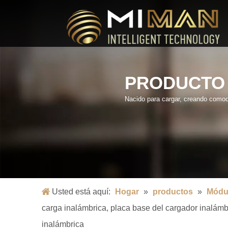
PRODUCTO
Nacido para cargar, creando comod
Usted está aquí:
Hogar
»
productos
»
Módul
carga inalámbrica, placa base del cargador inalámb
inalámbrica