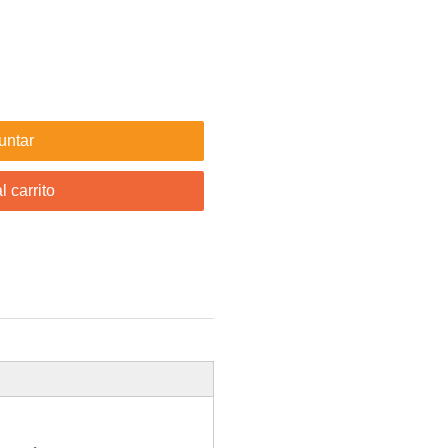
untar
l carrito