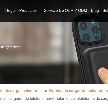
Hogar
Productos
Servicio De OEM Y ODM
Blog
So
idad y rapidez.
o de carga inalámbrica
»
Bobina de cargador inalámbrico
rico, cargador de teléfono móvil inalámbrico, plataforma de car