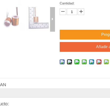
Cantidad:
Preg
Añadir a
MAN
ucto: