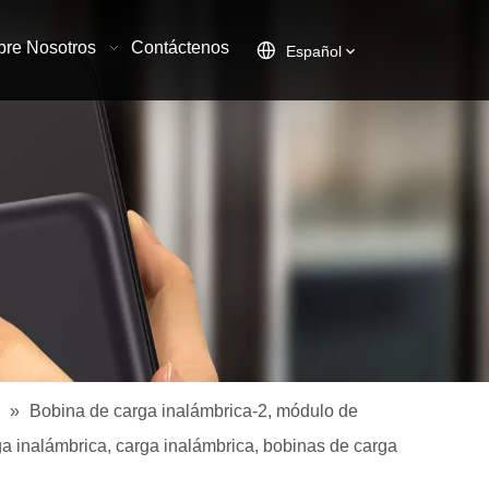
bre Nosotros
Contáctenos
Español
»
Bobina de carga inalámbrica-2, módulo de
ga inalámbrica, carga inalámbrica, bobinas de carga