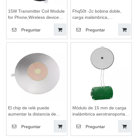
15W Transmitter Coil Module
Fhq50t -2c bobina doble,
for Phone,Wireless device
carga inalámbrica,
charging module,wireless
almohadilla de carga
charging coils,wireless
inalámbrica, bobinas de
Preguntar
Preguntar
charging module,Wireless
carga inalámbrica, módulo
charger
de carga inalámbrica, placa
motherboard,Wireless
base de cargador
charger circuit board
inalámbrico
El chip de relé puede
Módulo de 15 mm de carga
aumentar la distancia de
inalámbrica aerotransportada
carga inalámbrica de 5 mm,
a larga distancia, cargador
módulo de carga de
de teléfonos móviles
Preguntar
Preguntar
dispositivo inalámbrico,
inalámbricos, bobinas de