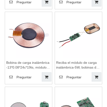
de carga inalámbrica,
teléfono móvil, bobina de
Preguntar
Preguntar
módulo de carga
carga inalámbrica Qi, carga
inalámbrica, placa base de
inalámbrica, almohadilla de
cargador inalámbrico
carga inalámbrica, bobinas
de carga inalámbrica,
módulo de carga inalámbrica
Bobina de carga inalámbrica
Reciba el módulo de carga
-13*0.08*24c*19ts, módulo
inalámbrica-5W, bobinas de
de carga inalámbrica, placa
carga inalámbrica, módulo
base de cargador
de carga inalámbrica, placa
Preguntar
Preguntar
inalámbrico, cargador de
base de cargador
teléfonos móviles
inalámbrico, placa de circuito
inalámbricos, almohadilla de
de cargador inalámbrico,
carga inalámbrica, carga
módulo de bobina de
inalámbrica
transmisión