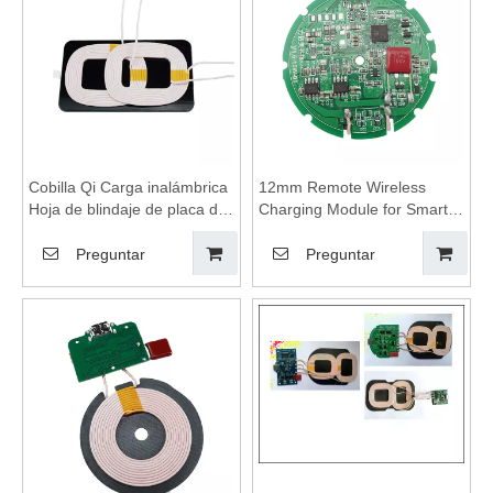
inalámbrico, plataforma de
carga inalámbrica
Cobilla Qi Carga inalámbrica
12mm Remote Wireless
Hoja de blindaje de placa de
Charging Module for Smart
ferrita magnética Mn-Zn para
Home,wireless charging
soporte/cargador de teléfono
coils,wireless charging
Preguntar
Preguntar
celular, bobinas de carga
module,Wireless charger
inalámbrica, módulo de
motherboard,Transmitting
carga inalámbrica, carga
Coil Module,wireless
inalámbrica, almohadilla de
charging pad
carga inalámbrica