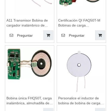
A11 Transmisor Bobina de
Certificación QI FAQ50T-M
cargador inalámbrico de
Bobinas de carga
teléfono móvil, bobina de
inalámbrica, carga
carga inalámbrica Qi, carga
inalámbrica, almohadilla de
Preguntar
Preguntar
inalámbrica, almohadilla de
carga inalámbrica, bobinas
carga inalámbrica, bobinas
de carga inalámbrica,
de carga inalámbrica,
módulo de carga
módulo de carga inalámbrica
inalámbrica, placa base de
cargador inalámbrico
Bobina única FHQ50T, carga
Personalice el inductor de
inalámbrica, almohadilla de
bobina de bobina de carga
carga inalámbrica, bobinas
inalámbrica de Qi para