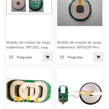
Modelo del módulo de carga
Modelo del módulo de carga
inalámbrica: MP1202, carga
inalámbrica: MP2510F-Pro,
inalámbrica, almohadilla de
carga inalámbrica,
carga inalámbrica, bobinas
almohadilla de carga
Preguntar
Preguntar
de carga inalámbrica,
inalámbrica, bobinas de
módulo de carga
carga inalámbrica, módulo
inalámbrica, placa base de
de carga inalámbrica, placa
cargador inalámbrico
base de cargador
inalámbrico