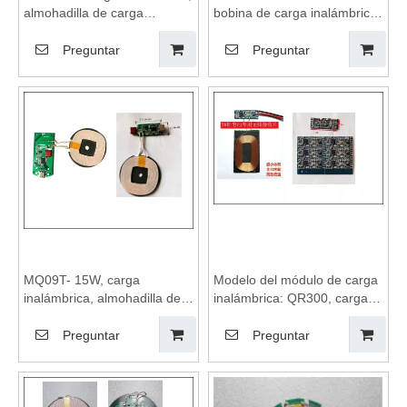
almohadilla de carga
bobina de carga inalámbrica
inalámbrica, módulo de
de 15W para un hogar
carga inalámbrica, carga
inteligente, módulo de carga
Preguntar
Preguntar
inalámbrica adecuada para
de dispositivos inalámbricos,
un hogar inteligente
bobinas de carga
inalámbrica, módulo de
carga inalámbrica, placa
base de cargador
inalámbrico, jabalí
MQ09T- 15W, carga
Modelo del módulo de carga
inalámbrica, almohadilla de
inalámbrica: QR300, carga
carga inalámbrica, bobinas
inalámbrica, almohadilla de
de carga inalámbrica,
carga inalámbrica, bobinas
Preguntar
Preguntar
módulo de carga
de carga inalámbrica,
inalámbrica, placa base de
módulo de carga
cargador inalámbrico
inalámbrica, placa base de
cargador inalámbrico