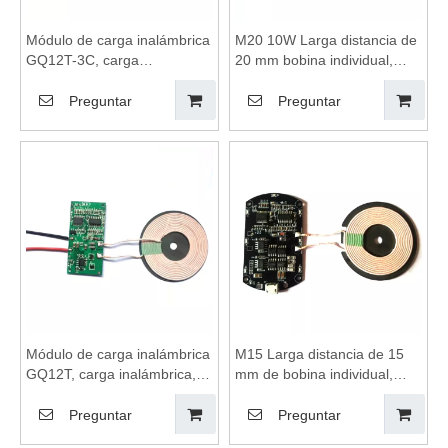
Módulo de carga inalámbrica
M20 10W Larga distancia de
GQ12T-3C, carga
20 mm bobina individual,
inalámbrica, almohadilla de
carga inalámbrica,
carga inalámbrica, bobinas
almohadilla de carga
Preguntar
Preguntar
de carga inalámbrica,
inalámbrica, bobinas de
módulo de carga
carga inalámbrica, módulo
inalámbrica, placa base de
de carga inalámbrica, placa
cargador inalámbrico
base de cargador
inalámbrico
Módulo de carga inalámbrica
M15 Larga distancia de 15
GQ12T, carga inalámbrica,
mm de bobina individual,
almohadilla de carga
carga inalámbrica,
inalámbrica, bobinas de
almohadilla de carga
Preguntar
Preguntar
carga inalámbrica, módulo
inalámbrica, bobinas de