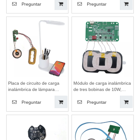
almohadilla de carga
inalámbrica, módulo de
Preguntar
Preguntar
inalámbrica, bobinas de
carga inalámbrica, placa
carga inalámbrica, módulo
base de cargador
de carga inalámbrica
inalámbrico, placa de circuito
adecuado para carga
de cargador inalámbrico,
inalámbrica
módulo de bobina de
transmisión
Placa de circuito de carga
Módulo de carga inalámbrica
inalámbrica de lámpara
de tres bobinas de 10W,
múltiple, almohadilla de
placa base de carga
carga inalámbrica, módulo
inalámbrica, almohadilla de
Preguntar
Preguntar
de carga inalámbrica,
carga inalámbrica, bobinas
bobinas de carga inalámbrica
de carga inalámbrica, carga
inalámbrica