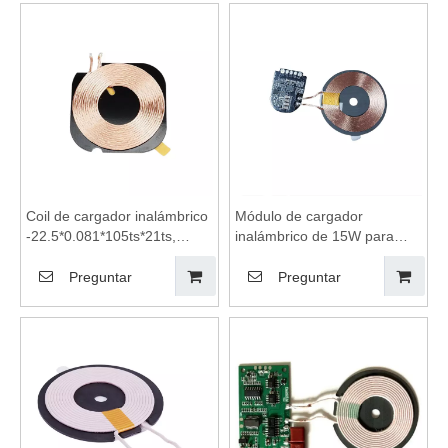
bobinas de carga
carga inalámbrica, módulo
inalámbrica, módulo de
de carga inalámbrica,
carga inalámbrica, placa
almohadilla de carga
base de cargador
inalámbrica, carga
inalámbrico, plataforma de
inalámbrica
carga inalámbrica
Coil de cargador inalámbrico
Módulo de cargador
-22.5*0.081*105ts*21ts,
inalámbrico de 15W para
módulo de carga
iPhone, cargador de
inalámbrica, placa base de
teléfonos móviles
Preguntar
Preguntar
cargador inalámbrico,
inalámbricos, bobinas de
cargador de teléfonos
carga inalámbrica, módulo
móviles inalámbricos,
de carga inalámbrica, placa
plataforma de carga
base de cargador
inalámbrica, carga
inalámbrico, módulo de
inalámbrica
bobina de transmisión,
plataforma de carga
inalámbrica