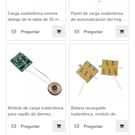
Carga inalámbrica remota
Panel de carga inalámbrica
debajo de la tabla de 35 mm,
de automatización del hogar
cargador de teléfonos
para un hogar inteligente,
móviles inalámbricos,
almohadilla de carga
Preguntar
Preguntar
bobinas de carga
inalámbrica, cargador de
inalámbrica, módulo de
teléfonos móviles
carga inalámbrica, placa
inalámbricos, bobinas de
base de cargador
carga inalámbrica, módulo
inalámbrico, módulo de
de carga inalámbrica, placa
bobina de transmisión,
base de cargador
plataforma de carga
inalámbrico
inalámbrica
Módulo de carga inalámbrica
Bobina recargable
para cepillo de dientes
inalámbrica, módulo de
eléctrico, carga inalámbrica,
carga inalámbrica,
almohadilla de carga
almohadilla de carga
Preguntar
Preguntar
inalámbrica, bobinas de
inalámbrica, receptor de