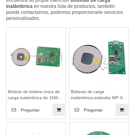
encuentra su propia intención
bobinas de carga
inalámbrica
en nuestra lista de productos, también
puede contactarnos, podemos proporcionarle servicios
personalizados.
Módulo de bobina única de
Bobinas de carga
carga inalámbrica de 15W
inalámbrica estándar MP-A2
para teléfono, módulo de
QI para el módulo de
carga de dispositivo
cargador inalámbrico de 15W
Preguntar
Preguntar
inalámbrico, bobinas de
de extremo TX con bobina
carga inalámbrica, módulo
de inducción de blindaje de
de carga inalámbrica, placa
ferrita
base de cargador