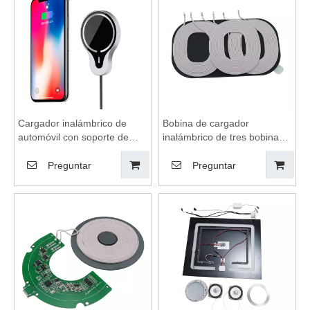
inalámbrica
inalámbrica
Cargador inalámbrico de
Bobina de cargador
automóvil con soporte de
inalámbrico de tres bobinas,
correa magnética, placa de
almohadilla de carga
carga inalámbrica, muelle de
inalámbrica, módulo de
Preguntar
Preguntar
carga inalámbrica, bobina de
carga inalámbrica, receptor
carga inalámbrica, estación
de carga inalámbrica
de carga inalámbrica
adecuado para teléfono
móvil