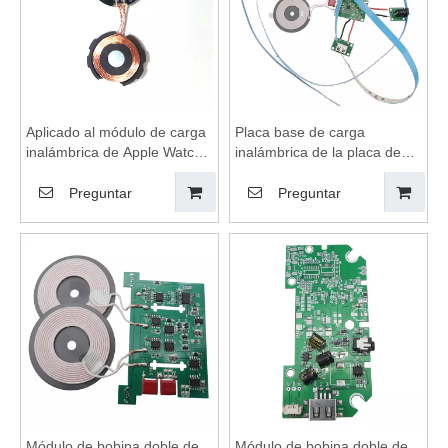
Aplicado al módulo de carga
Placa base de carga
inalámbrica de Apple Watch,
inalámbrica de la placa de
cargadores inalámbricos de
circuito PCBA, almohadilla de
succión magnética, bobinas
carga inalámbrica, bobinas
Preguntar
Preguntar
de carga inalámbrica,
de carga inalámbrica,
plataforma de carga
módulo de carga
inalámbrica
inalámbrica, carga
inalámbrica
Módulo de bobina doble de
Módulo de bobina doble de