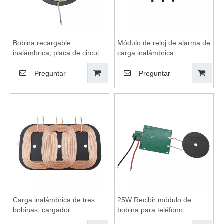
Bobina recargable
Módulo de reloj de alarma de
inalámbrica, placa de circuito
carga inalámbrica
de carga inalámbrica,
multifuncional, almohadilla de
soporte de carga
carga inalámbrica, bobinas
Preguntar
Preguntar
inalámbrica, bobinas de
de carga inalámbrica, placa
carga inalámbrica, módulo
base de carga inalámbrica
de carga inalámbrica
adecuado para un hogar
inteligente
Carga inalámbrica de tres
25W Recibir módulo de
bobinas, cargador
bobina para teléfono,
inalámbrico de automóvil,
bobinas de carga