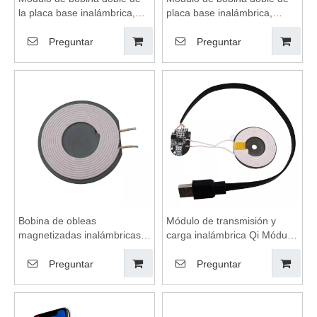
la placa base inalámbrica,
placa base inalámbrica,
almohadilla de carga
almohadilla de carga
inalámbrica, bobinas de
inalámbrica, bobinas de
Preguntar
Preguntar
carga inalámbrica, placa
carga inalámbrica, placa
base de carga inalámbrica,
base de carga inalámbrica,
almohadilla de carga
carga inalámbrica
inalámbrica, carga
inalámbrica
Bobina de obleas
Módulo de transmisión y
magnetizadas inalámbricas,
carga inalámbrica Qi Módulo
módulo de carga inalámbrica
de transmisión más de
DIY, bobinas de carga
interfaz USB, bobinas de
Preguntar
Preguntar
inalámbrica, placa de circuito
carga inalámbrica, módulo
de bobina adecuado para
de carga inalámbrica,
dispositivos de carga
plataforma de carga