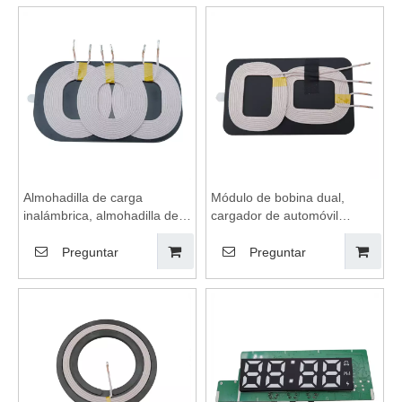
de carga inalámbrica, placa
carga inalámbrica, módulo
base de cargador
de carga inalámbrica, placa
inalámbrico
base de cargador
inalámbrico
Almohadilla de carga
Módulo de bobina dual,
inalámbrica, almohadilla de
cargador de automóvil
carga inalámbrica, bobinas
inalámbrico carga rápida,
de carga inalámbrica,
almohadilla de carga
Preguntar
Preguntar
módulo de carga
inalámbrica, soporte de
inalámbrica, receptor de
carga inalámbrica, bobinas
carga inalámbrica adecuado
de carga inalámbrica
para cargos inalámbricos
adecuadas para cargos
inalámbricos