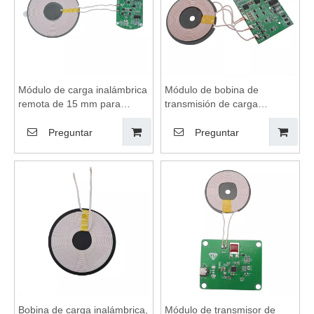
Módulo de carga inalámbrica
Módulo de bobina de
remota de 15 mm para
transmisión de carga
vehículo, carga inalámbrica,
inalámbrica para hogar
bobinas de carga
inteligente, bobinas de carga
Preguntar
Preguntar
inalámbrica, placa de circuito
inalámbrica, módulo de
de cargador inalámbrico,
carga inalámbrica, placa
placa base de cargador
base de cargador
inalámbrico
inalámbrico, placa de circuito
de cargador inalámbrico
Bobina de carga inalámbrica,
Módulo de transmisor de