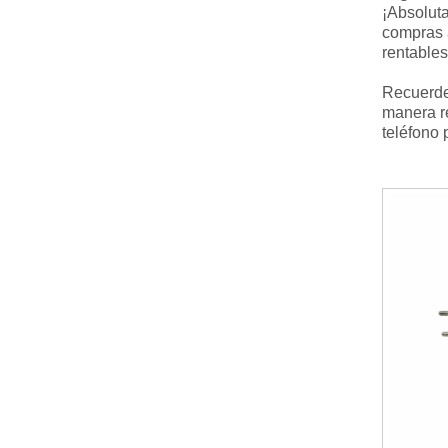
¡Absolut
compras 
rentables
Recuerde,
manera re
teléfono 