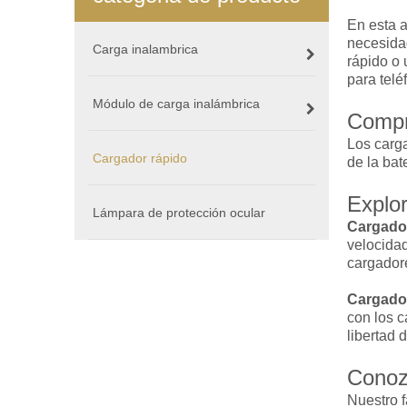
En esta a
necesidad
Carga inalambrica
rápido o 
para telé
Módulo de carga inalámbrica
Compr
Los carg
Cargador rápido
de la bat
Explor
Lámpara de protección ocular
Cargado
velocidad
cargador
Cargador
con los c
libertad 
Conozc
Nuestro f