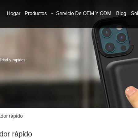
Hogar
Productos
Servicio De OEM Y ODM
Blog
So
idad y rapidez.
dor rápido
dor rápido