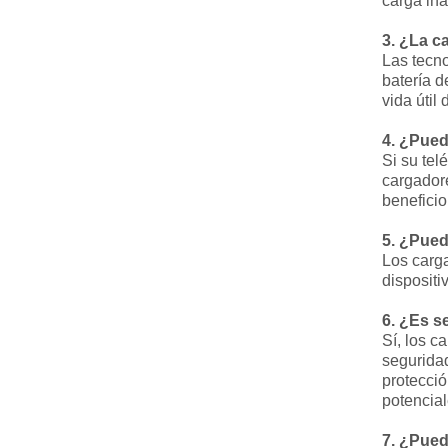
carga ina
3. ¿La c
Las tecno
batería d
vida útil 
4. ¿Pued
Si su tel
cargador
beneficio
5. ¿Pued
Los carg
dispositi
6. ¿Es s
Sí, los c
segurida
protecció
potencial
7. ¿Pued