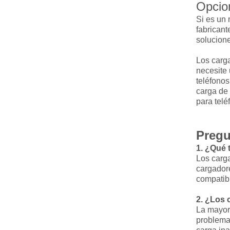
Opcio
Si es un 
fabricant
solucione
Los carg
necesite 
teléfonos
carga de 
para telé
Pregu
1. ¿Qué 
Los carg
cargadore
compatibi
2. ¿Los 
La mayorí
problema