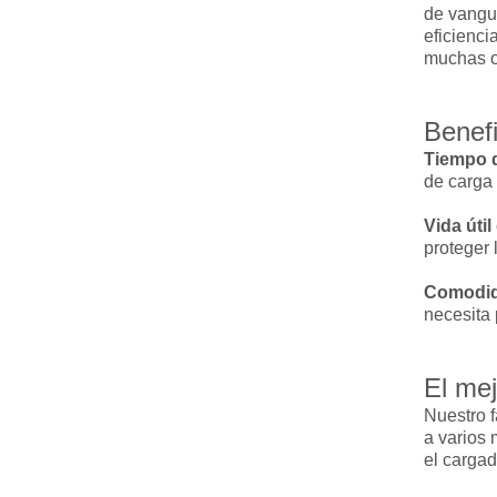
de vangua
eficienci
muchas op
Benefi
Tiempo d
de carga 
Vida útil
proteger 
Comodida
necesita
El mej
Nuestro 
a varios
el cargad