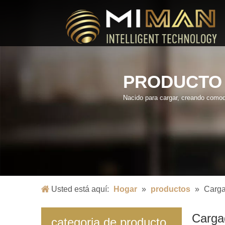
PRODUCTO
Nacido para cargar, creando comod
Usted está aquí:
Hogar
»
productos
»
Carga
Carga
categoria de producto