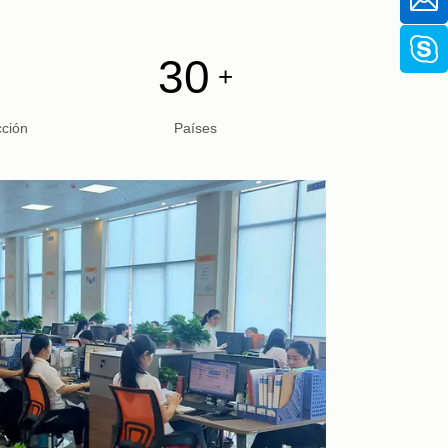
30
+
+
cción
Países