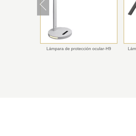
 en 1/Lámpara de
Lámpara de protección ocular-H9
Lám
cular-N61