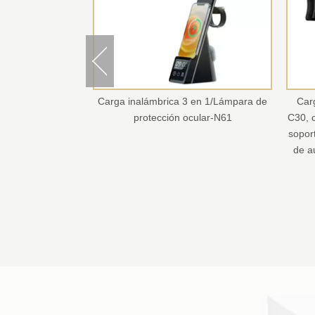
a 3 en 1/Lámpara de
Cargando inalámbrico de automóvil
ón ocular-N61
C30, cargador inalámbrico con soporte,
soporte de carga inalámbrica, cargador
de automóvil inalámbrico portador de
teléfono de carga rápida