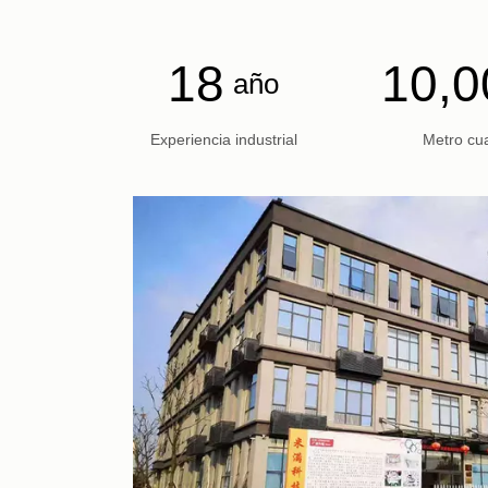
18
10,0
año
Experiencia industrial
Metro cu