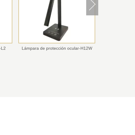
-L2
Lámpara de protección ocular-H12W
Lámpara de pr