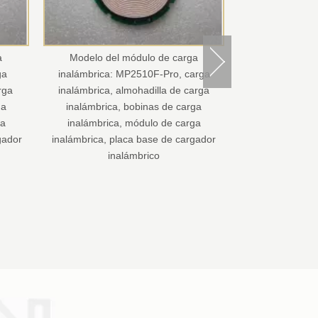
carga
, carga
de carga
Cargador inalámbrico de automóvil con
Cable de
 carga
soporte de correa magnética, placa de
almacenamie
carga
carga inalámbrica, muelle de carga
recargable 
 cargador
inalámbrica, bobina de carga
apto pa
inalámbrica, estación de carga
inalámbrica