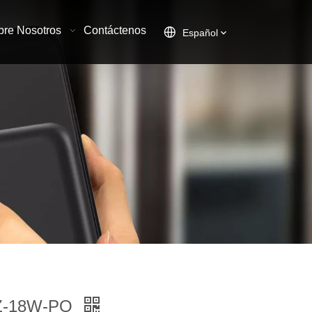
bre Nosotros
Contáctenos
Español
SZ-18W-PQ