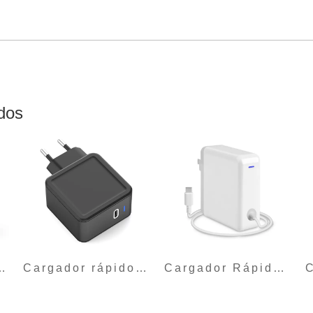
dos
do-SZ-65W3P-G
Cargador rápido-SZ-65W1P-G
Cargador Rápido-SZ-61W-PQCon Línea