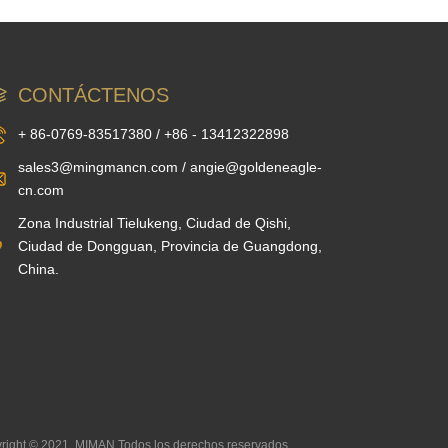
CONTÁCTENOS
+ 86-0769-83517380 / +86 - 13412322898
sales3@mingmancn.com / angie@goldeneagle-
cn.com
Zona Industrial Tielukeng, Ciudad de Qishi,
Ciudad de Dongguan, Provincia de Guangdong,
China.
right © 2021, MIMAN.Todos los derechos reservados.