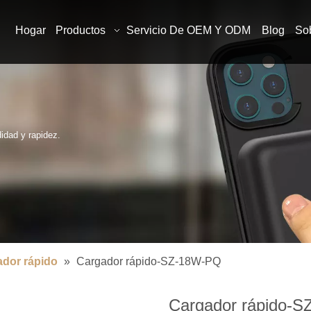
Hogar
Productos
Servicio De OEM Y ODM
Blog
So
idad y rapidez.
dor rápido
»
Cargador rápido-SZ-18W-PQ
Cargador rápido-