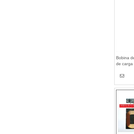
Bobina de
de carga
inalámbr
para un h