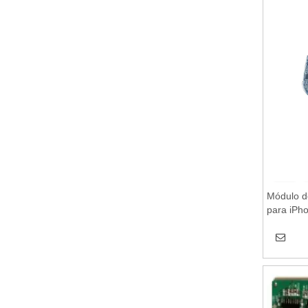
Módulo d
para iPho
móviles i
inalámbri
placa bas
módulo d
plataform