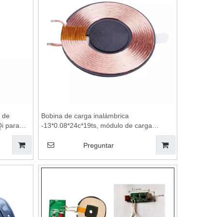
a de
Bobina de carga inalámbrica
i para
-13*0.08*24c*19ts, módulo de carga
inalámbrica, placa base de cargador
,
inalámbrico, cargador de teléfonos móviles
Preguntar
, bobinas
inalámbricos, almohadilla de carga
 carga
inalámbrica, carga inalámbrica