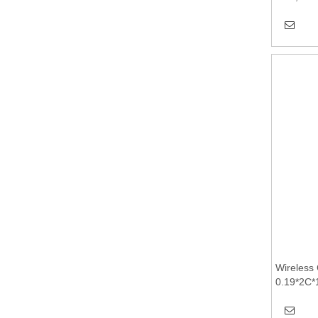
charging 
Suitable 
Wireless 
0.19*2C*1
module,W
motherbo