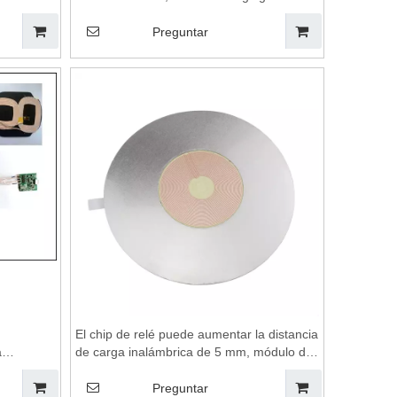
wer
coils,wireless charging module,Wireless
charger motherboard,Transmitting Coil
Preguntar
Module,wireless charging pad
El chip de relé puede aumentar la distancia
a
de carga inalámbrica de 5 mm, módulo de
alámbrica,
carga de dispositivo inalámbrico, bobinas
aca base
de carga inalámbrica, módulo de carga
Preguntar