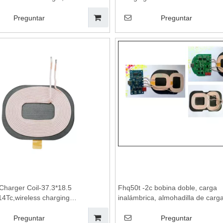
pad,wireless charging stand
Samsung Xiaomi Convenient Po
for desktop and mobile phones
Station PD Charger
Preguntar
Preguntar
Charger Coil-37.3*18.5
Fhq50t -2c bobina doble, carga
4Tc,wireless charging
inalámbrica, almohadilla de carg
ireless charger
inalámbrica, bobinas de carga in
ard,Wireless mobile phone
módulo de carga inalámbrica, pl
Preguntar
Preguntar