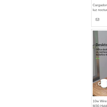
Cargador
luz noctu
inalámbri
inalámbri
mesa de c
del auric
10w Wire
M30,Hidde