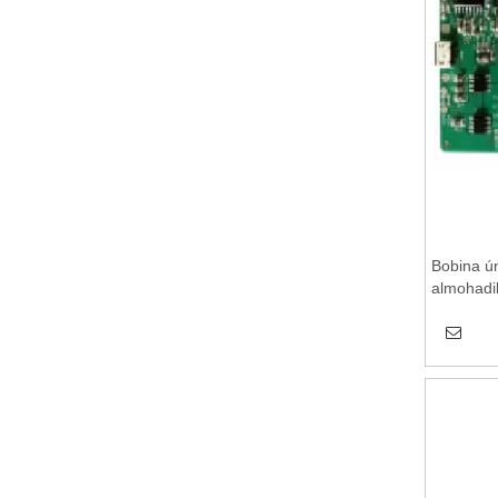
Bobina ú
almohadil
de carga
inalámbri
inalámbri