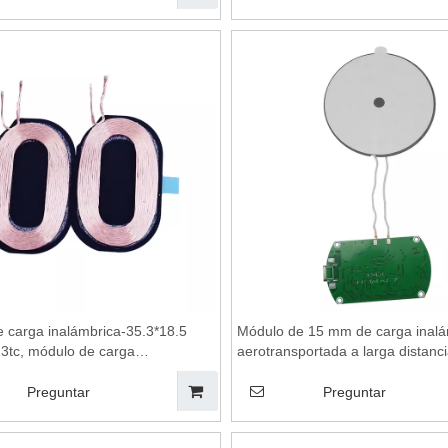
ireless charging pad
de cargador inalámbrico
e carga inalámbrica-35.3*18.5
Módulo de 15 mm de carga inalá
13tc, módulo de carga
aerotransportada a larga distanci
ca, placa base de cargador
cargador de teléfonos móviles
co, cargador de teléfono móvil
inalámbricos, bobinas de carga
Preguntar
Preguntar
co, almohadilla de carga
inalámbrica, módulo de carga ina
ca
almohadilla de carga inalámbrica