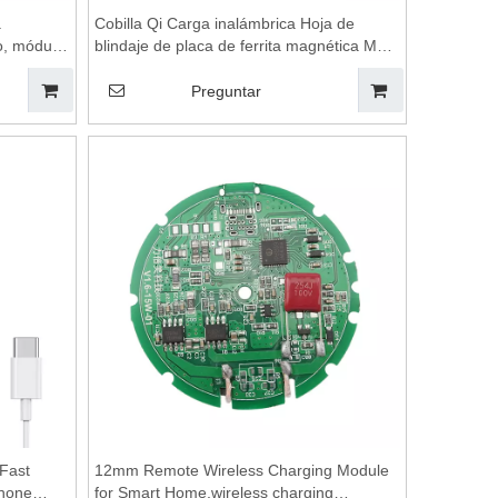
a
Cobilla Qi Carga inalámbrica Hoja de
o, módulo
blindaje de placa de ferrita magnética Mn-
co,
Zn para soporte/cargador de teléfono
ódulo de
celular, bobinas de carga inalámbrica,
Preguntar
e cargador
módulo de carga inalámbrica, carga
inalámbrica, almohadilla de carga
inalámbrica
Fast
12mm Remote Wireless Charging Module
Phone
for Smart Home,wireless charging