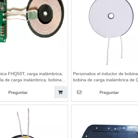
nica FHQ50T, carga inalámbrica,
Personalice el inductor de bobin
la de carga inalámbrica, bobinas
bobina de carga inalámbrica de Q
 inalámbrica, módulo de carga
teléfono móvil, bobina de carga
ca, placa base de cargador
inalámbrica Qi, carga inalámbrica
Preguntar
Preguntar
co
almohadilla de carga inalámbrica
de carga inalámbrica, módulo de
inalámbrica