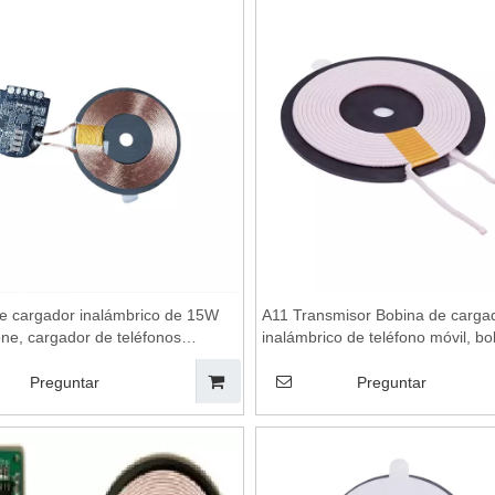
inalámbrica
e cargador inalámbrico de 15W
A11 Transmisor Bobina de carga
ne, cargador de teléfonos
inalámbrico de teléfono móvil, bo
nalámbricos, bobinas de carga
carga inalámbrica Qi, carga inalá
ca, módulo de carga inalámbrica,
almohadilla de carga inalámbrica
Preguntar
Preguntar
e de cargador inalámbrico,
de carga inalámbrica, módulo de
e bobina de transmisión,
inalámbrica
a de carga inalámbrica