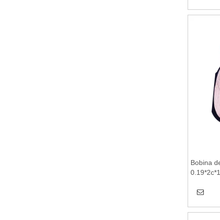
charger,w
Bobina d
0.19*2c*
inalámbri
inalámbri
inalámbri
inalámbri