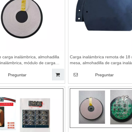
 carga inalámbrica, almohadilla
Carga inalámbrica remota de 18
 inalámbrica, módulo de carga
mesa, almohadilla de carga inalá
ica, carga inalámbrica adecuada
carga inalámbrica, soporte de ca
ogar inteligente
inalámbrica, mesa de carga inalá
Preguntar
Preguntar
cargador de teléfonos móviles
inalámbricos