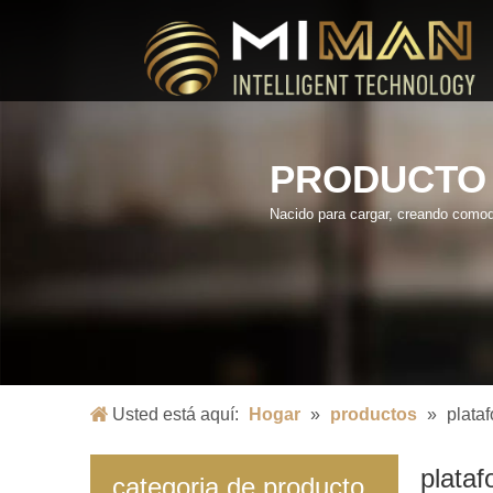
PRODUCTO
Nacido para cargar, creando comod
Usted está aquí:
Hogar
»
productos
»
plata
plataf
categoria de producto