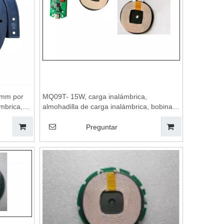
 mm por
MQ09T- 15W, carga inalámbrica,
mbrica,
almohadilla de carga inalámbrica, bobinas
rga
de carga inalámbrica, módulo de carga
mbrica,
inalámbrica, placa base de cargador
Preguntar
inalámbrico