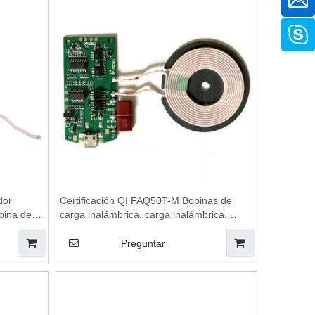
dor
Certificación QI FAQ50T-M Bobinas de
bina de
carga inalámbrica, carga inalámbrica,
mbrica,
almohadilla de carga inalámbrica, bobinas
, bobinas
de carga inalámbrica, módulo de carga
Preguntar
 carga
inalámbrica, placa base de cargador
inalámbrico