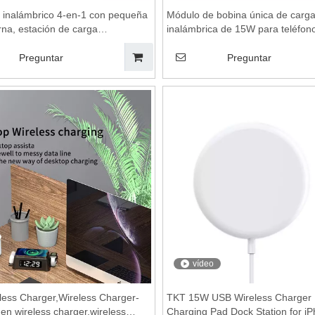
 inalámbrico 4-en-1 con pequeña
Módulo de bobina única de carg
rna, estación de carga
inalámbrica de 15W para teléfon
ca, almohadilla de carga
de carga de dispositivo inalámbri
ca, soporte de carga inalámbrica,
bobinas de carga inalámbrica, m
Preguntar
Preguntar
arga inalámbrica, para el reloj
carga inalámbrica, placa base d
ular del teléfono móvil
inalámbrico, plataforma de carga
inalámbrica
vídeo
less Charger,Wireless Charger-
TKT 15W USB Wireless Charger 
n wireless charger,wireless
Charging Pad Dock Station for i