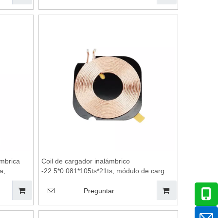
inalámbrica, placa base de cargador
inalámbrico, plataforma de carga
inalámbrica
mbrica
Coil de cargador inalámbrico
a,
-22.5*0.081*105ts*21ts, módulo de carga
inalámbrica, placa base de cargador
inalámbrico, cargador de teléfonos móviles
Preguntar
lámbrica,
inalámbricos, plataforma de carga
, carga
inalámbrica, carga inalámbrica