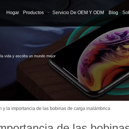
Hogar
Productos
Servicio De OEM Y ODM
Blog
So
n la vida y escolta un mundo mejor
n y la importancia de las bobinas de carga inalámbrica
importancia de las bobina