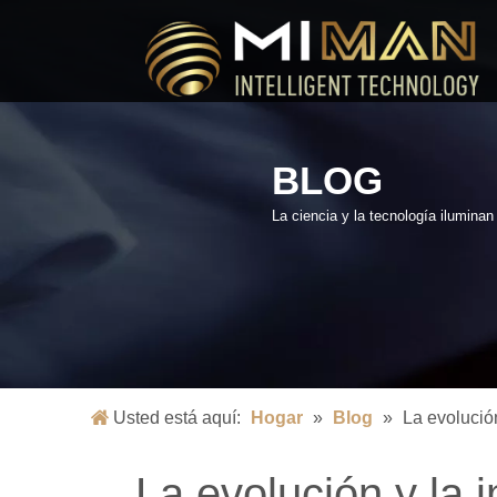
BLOG
La ciencia y la tecnología ilumina
Usted está aquí:
Hogar
»
Blog
»
La evolució
La evolución y la 