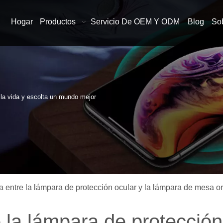
Hogar
Productos
Servicio De OEM Y ODM
Blog
So
n la vida y escolta un mundo mejor
a entre la lámpara de protección ocular y la lámpara de mesa or
e la lámpara de protección