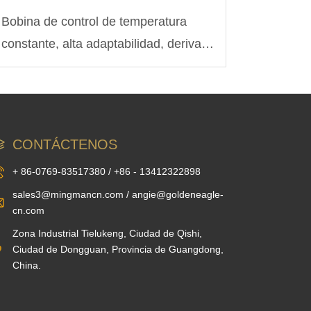
Bobina de control de temperatura
constante, alta adaptabilidad, deriva a
baja temperatura, solución
personalizada para peceras
inteligentes
CONTÁCTENOS
+ 86-0769-83517380 / +86 - 13412322898
sales3@mingmancn.com / angie@goldeneagle-
cn.com
Zona Industrial Tielukeng, Ciudad de Qishi,
Ciudad de Dongguan, Provincia de Guangdong,
China.