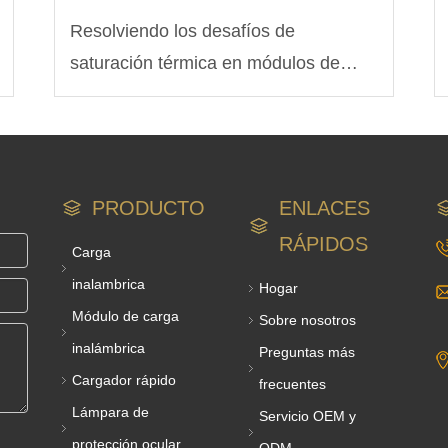
Resolviendo los desafíos de
saturación térmica en módulos de
potencia para vehículos eléctricos de
próxima generación con ingeniería de
inductores personalizada
PRODUCTO
ENLACES
RÁPIDOS
Carga
inalambrica
Hogar
Módulo de carga
Sobre nosotros
inalámbrica
Preguntas más
Cargador rápido
frecuentes
Lámpara de
Servicio OEM y
protección ocular