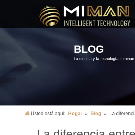
BLOG
La ciencia y la tecnología ilumina
Usted está aquí:
Hogar
»
Blog
»
La diferenci
La diferencia entr