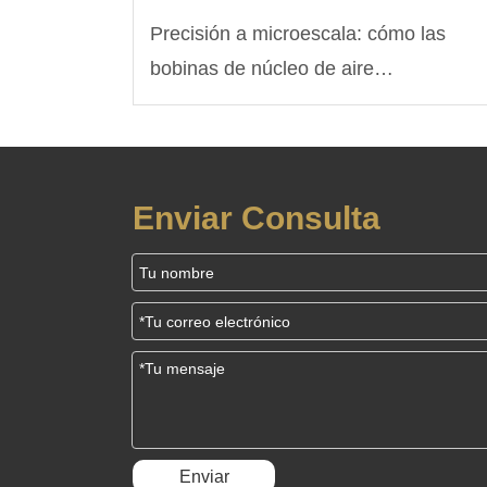
Precisión a microescala: cómo las
bobinas de núcleo de aire
personalizadas alimentan los
sensores médicos de próxima
generación
Enviar Consulta
Enviar