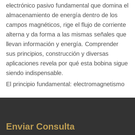
electrónico pasivo fundamental que domina el
almacenamiento de energía dentro de los
campos magnéticos, rige el flujo de corriente
alterna y da forma a las mismas señales que
llevan información y energía. Comprender
sus principios, construcción y diversas
aplicaciones revela por qué esta bobina sigue
siendo indispensable.
El principio fundamental: electromagnetismo
en acción
La función central del inductor se basa en la
ley de inducción electromagnética de Michael
Faraday y la propiedad inherente de
Enviar Consulta
inductancia (L), medida en Henries (H).