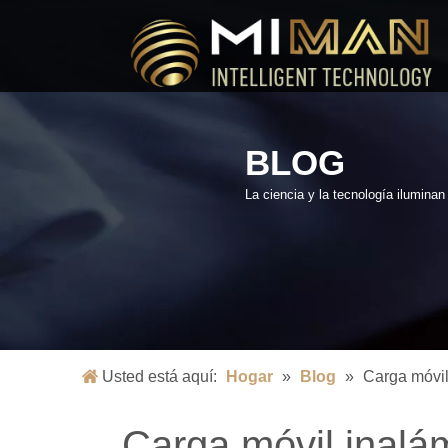
BLOG
La ciencia y la tecnología ilumina
Usted está aquí:
Hogar
»
Blog
»
Carga móvil
Carga móvil inalám