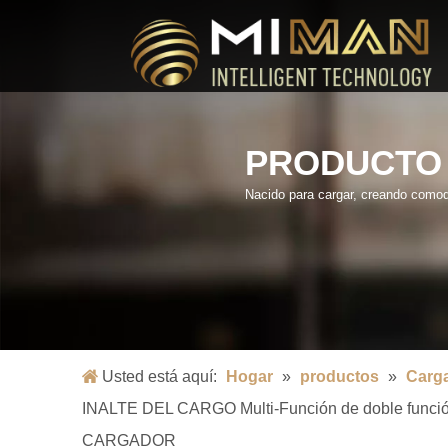
PRODUCTO
Nacido para cargar, creando comod
Usted está aquí:
Hogar
»
productos
»
Carga
INALTE DEL CARGO Multi-Función de doble f
CARGADOR