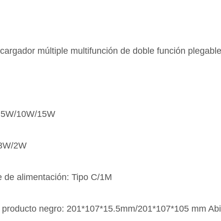
cargador múltiple multifunción de doble función plegabl
/7.5W/10W/15W
 3W/2W
e de alimentación: Tipo C/1M
 producto negro: 201*107*15.5mm/201*107*105 mm Abi