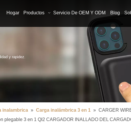
Hogar
Productos
Servicio De OEM Y ODM
Blog
So
idad y rapidez.
 inalambrica
»
Carga inalámbrica 3 en 1
»
CARGER WIRE
unción plegable 3 en 1 QI2 CARGADOR INALLADO DEL C