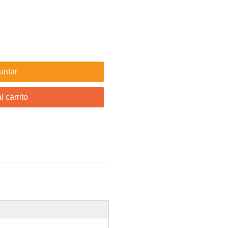
untar
l carrito