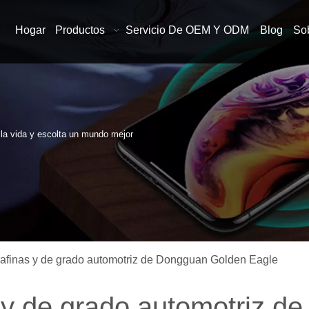
Hogar
Productos
Servicio De OEM Y ODM
Blog
So
n la vida y escolta un mundo mejor
rafinas y de grado automotriz de Dongguan Golden Eagle
s y de grado automotriz 