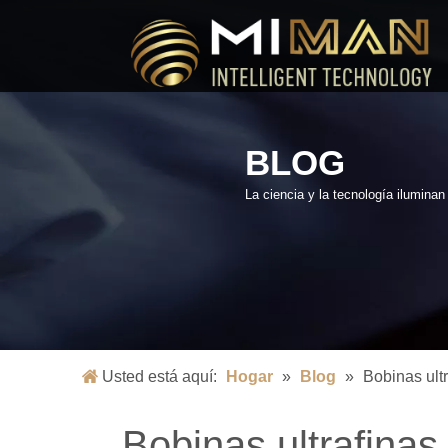
BLOG
La ciencia y la tecnología ilumina
Usted está aquí:
Hogar
»
Blog
»
Bobinas ult
Bobinas ultrafina