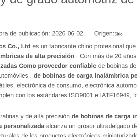
ra de publicación: 2026-06-02 Origen:
Sitio
cs Co., Ltd
es un fabricante chino profesional que
ámbricas de alta precisión
. Con más de 20 años 
izadas Como proveedor confiable
de bobinas de 
utomóviles .
de bobinas de carga inalámbrica p
tátiles, electrónica de consumo, electrónica automo
umplen con los estándares ISO9001 e IATF16949, l
rafinas y de alta precisión
de bobinas de carga 
a personalizada
alcanza un grosor ultradelgado d
ucturales de los productos electrónicos miniaturiz