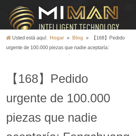
BLOG
La ciencia y la tecnología iluminan la vida y escolta un mundo mejor
Usted está aquí:
Hogar
»
Blog
»
【168】Pedido
urgente de 100.000 piezas que nadie aceptaría:
Fengchuang entrega en 15 días
【168】Pedido
urgente de 100.000
piezas que nadie